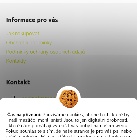
Z
á
Informace pro vás
p
a
Jak nakupovat
t
Obchodní podmínky
í
Podmínky ochrany osobních údajů
Kontakty
Kontakt
obchod
@
proactivet.cz
702 011 708
Čas na přiznání:
Používáme cookies, ale ne těch, které by
naši mazlíčci mohli sníst! Jsou to jen digitální drobnosti,
které nám pomáhají vylepšit váš pobyt na našem webu.
Pokud souhlasíte s tím, že naše stránka je pro váš psí nebo
kočičí společenský život důležitá, poklepem na tlapku nám