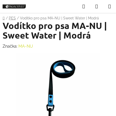
Přejít
Hledat
NÁKUP
na
obsah
KOŠÍK
Domů
/
PES
/
Vodítko pro psa MA-NU | Sweet Water | Modrá
Vodítko pro psa MA-NU |
Sweet Water | Modrá
Značka:
MA-NU