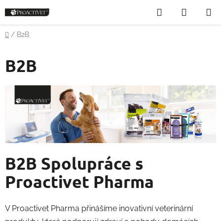
Přejít
Hledat
NÁKUP
na
obsah
KOŠÍK
Domů
/
B2B
B2B
B2B Spolupráce s
Proactivet Pharma
V Proactivet Pharma přinášíme inovativní veterinární