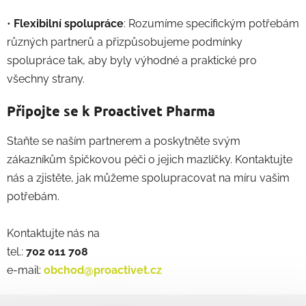
•
Flexibilní spolupráce
: Rozumíme specifickým potřebám
různých partnerů a přizpůsobujeme podmínky
spolupráce tak, aby byly výhodné a praktické pro
všechny strany.
Připojte se k Proactivet Pharma
Staňte se naším partnerem a poskytněte svým
zákazníkům špičkovou péči o jejich mazlíčky. Kontaktujte
nás a zjistěte, jak můžeme spolupracovat na míru vašim
potřebám.
Kontaktujte nás na
tel.:
702 011 708
e-mail:
obchod@proactivet.cz
Z