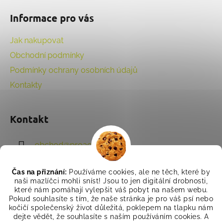
á
Informace pro vás
p
a
Jak nakupovat
t
Obchodní podmínky
í
Podmínky ochrany osobních údajů
Kontakty
Kontakt
obchod
@
proactivet.cz
702 011 708
Čas na přiznání:
Používáme cookies, ale ne těch, které by
naši mazlíčci mohli sníst! Jsou to jen digitální drobnosti,
které nám pomáhají vylepšit váš pobyt na našem webu.
Pokud souhlasíte s tím, že naše stránka je pro váš psí nebo
kočičí společenský život důležitá, poklepem na tlapku nám
dejte vědět, že souhlasíte s naším používáním cookies. A