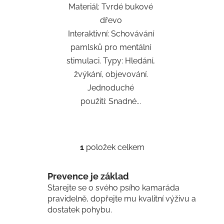
Materiál: Tvrdé bukové
dřevo
Interaktivní: Schovávání
pamlsků pro mentální
stimulaci. Typy: Hledání,
žvýkání, objevování.
Jednoduché
použití: Snadné...
1
položek celkem
O
v
l
Prevence je základ
á
Starejte se o svého psího kamaráda
d
pravidelně, dopřejte mu kvalitní výživu a
a
dostatek pohybu.
c