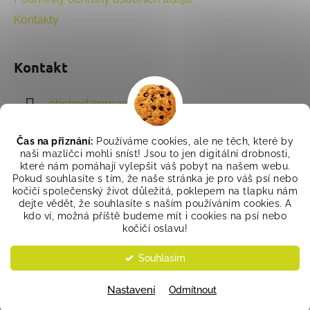
Kontakty
Kontakt
obchod
@
proactivet.cz
702 011 708
Čas na přiznání:
Používáme cookies, ale ne těch, které by
naši mazlíčci mohli sníst! Jsou to jen digitální drobnosti,
které nám pomáhají vylepšit váš pobyt na našem webu.
Pokud souhlasíte s tím, že naše stránka je pro váš psí nebo
kočičí společenský život důležitá, poklepem na tlapku nám
dejte vědět, že souhlasíte s naším používáním cookies. A
kdo ví, možná příště budeme mít i cookies na psí nebo
kočičí oslavu!
Souhlasím
Vytvořil Shoptet
Copyright 2026
Proactivet Pharma, s.r.o.
. Všechna
Nastavení
Odmítnout
práva vyhrazena.