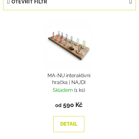
OTEVŘÍT FILTR
n
í
V
p
ý
r
p
o
i
d
s
u
p
k
r
t
o
MA-NU interaktivní
ů
hračka | NAJDI
d
Skladem
(1 ks)
u
k
590 Kč
od
t
ů
DETAIL