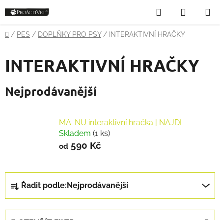
Přejít
Hledat
NÁKUP
na
obsah
KOŠÍK
Domů
/
PES
/
DOPLŇKY PRO PSY
/
INTERAKTIVNÍ HRAČKY
INTERAKTIVNÍ HRAČKY
Nejprodávanější
MA-NU interaktivní hračka | NAJDI
Skladem
(1 ks)
590 Kč
od
Ř
Řadit podle:
Nejprodávanější
a
z
e