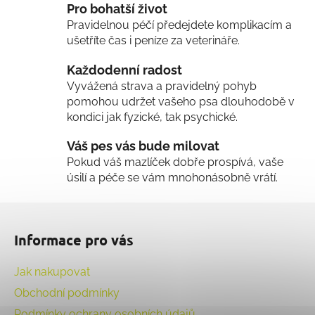
í
Pro bohatší život
p
Pravidelnou péčí předejdete komplikacím a
r
ušetříte čas i peníze za veterináře.
v
k
Každodenní radost
y
Vyvážená strava a pravidelný pohyb
v
pomohou udržet vašeho psa dlouhodobě v
ý
kondici jak fyzické, tak psychické.
p
i
Váš pes vás bude milovat
s
Pokud váš mazlíček dobře prospívá, vaše
u
úsilí a péče se vám mnohonásobně vrátí.
Z
á
Informace pro vás
p
a
Jak nakupovat
t
Obchodní podmínky
í
Podmínky ochrany osobních údajů