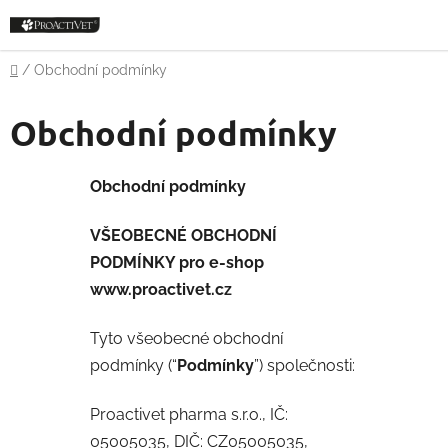
Přejít
na
obsah
Domů
/
Obchodní podmínky
Obchodní podmínky
Obchodní podmínky
VŠEOBECNÉ OBCHODNÍ
PODMÍNKY pro e-shop
www.proactivet.cz
Tyto všeobecné obchodní
podmínky (“
Podmínky
”) společnosti:
Proactivet pharma s.r.o., IČ:
05005035, DIČ: CZ05005035,